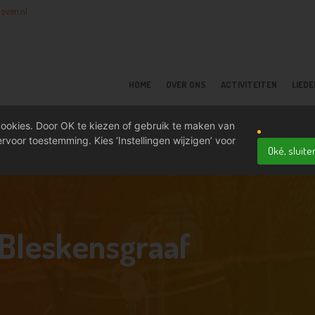
oven.nl
HOME
OVER ONS
ACTIVITEITEN
LIED
ookies. Door OK te kiezen of gebruik te maken van
rvoor toestemming. Kies ‘Instellingen wijzigen’ voor
Oké, sluite
 Bleskensgraaf