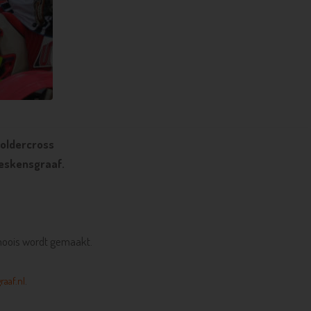
Poldercross
leskensgraaf.
 moois wordt gemaakt.
.
aaf.nl