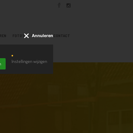
Annuleren
EREN
FOTO’S
VERHUUR
CONTACT
Instellingen wijzigen
n