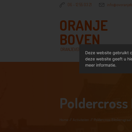
06 - 12 55 03 21
info@ovoranjeb
ORANJE
BOVEN
ORANJEVERENIGING
Deze website gebruikt c
deze website geeft u hie
meer informatie.
Poldercross
Home
//
Activiteiten
//
Poldercross Bleskensgraaf