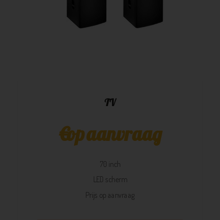
TV
€
op aanvraag
70 inch
LED scherm
Prijs op aanvraag