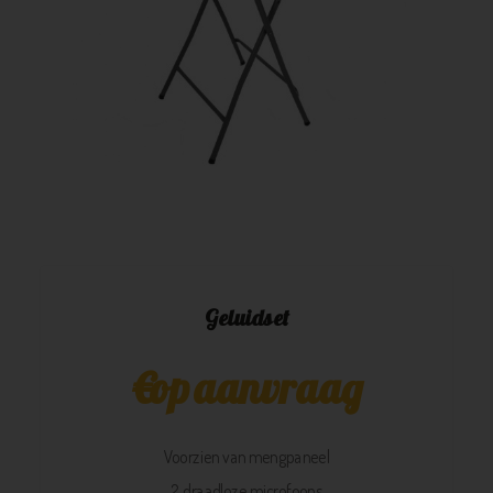
Geluidset
€
op aanvraag
Voorzien van mengpaneel
2 draadloze microfoons