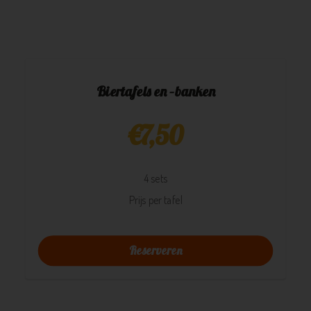
Biertafels en –banken
€
7,50
4 sets
Prijs per tafel
Reserveren