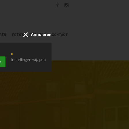
Annuleren
EREN
FOTO’S
VERHUUR
CONTACT
Instellingen wijzigen
n