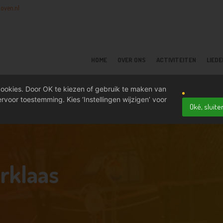
oven.nl
HOME
OVER ONS
ACTIVITEITEN
LIED
ookies. Door OK te kiezen of gebruik te maken van
rvoor toestemming. Kies ‘Instellingen wijzigen’ voor
Oké, sluite
erklaas