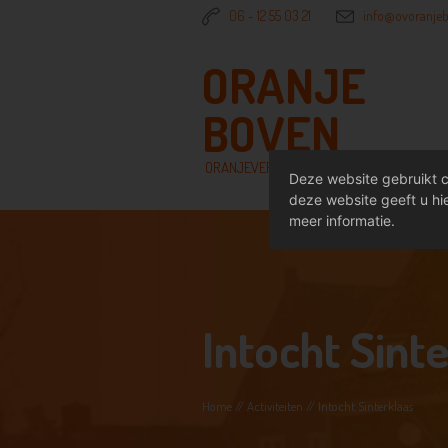
06 - 12 55 03 21
info@ovoranjeb
ORANJE
BOVEN
ORANJEVERENIGING
Deze website gebruikt c
deze website geeft u hie
meer informatie.
Intocht Sint
Home
//
Activiteiten
//
Intocht Sinterklaas